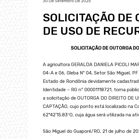
30 De Setembro De 2025
SOLICITAÇÃO DE 
DE USO DE RECU
SOLICITAÇÃO DE OUTORGA DO 
A agricultora GERALDA DANIELA PICOLI MAR
04-A e 06, Gleba Nº 04, Setor São Miguel, PF
Estado de Rondônia devidamente cadastrada
Identidade – RG nº 00001118721, torna púb
a solicitação de OUTORGA DO DIREITO DE
CAPTAÇÃO, cujo ponto está localizado na Coo
62°42’15.83″O, cuja água será utilizada na ati
São Miguel do Guaporé/RO, 21 de julho de 20