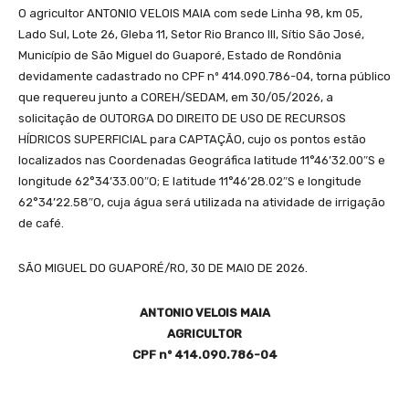
O agricultor ANTONIO VELOIS MAIA com sede Linha 98, km 05,
Lado Sul, Lote 26, Gleba 11, Setor Rio Branco III, Sítio São José,
Município de São Miguel do Guaporé, Estado de Rondônia
devidamente cadastrado no CPF nº 414.090.786-04, torna público
que requereu junto a COREH/SEDAM, em 30/05/2026, a
solicitação de OUTORGA DO DIREITO DE USO DE RECURSOS
HÍDRICOS SUPERFICIAL para CAPTAÇÃO, cujo os pontos estão
localizados nas Coordenadas Geográfica latitude 11°46’32.00″S e
longitude 62°34’33.00″O; E latitude 11°46’28.02″S e longitude
62°34’22.58″O, cuja água será utilizada na atividade de irrigação
de café.
SÃO MIGUEL DO GUAPORÉ/RO, 30 DE MAIO DE 2026.
ANTONIO VELOIS MAIA
AGRICULTOR
CPF nº 414.090.786-04